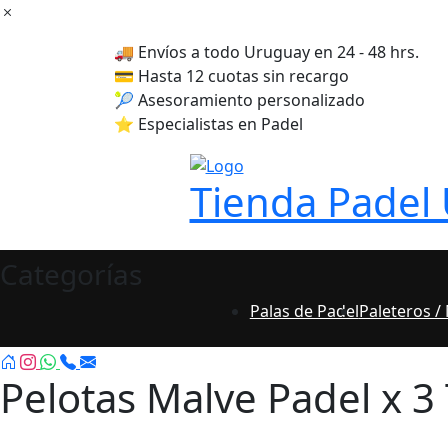
Skip
to
🚚 Envíos a todo Uruguay en 24 - 48 hrs.
content
💳 Hasta 12 cuotas sin recargo
🎾 Asesoramiento personalizado
⭐ Especialistas en Padel
Tienda Padel
Categorías
Palas de Padel
Paleteros /
Pelotas Malve Padel x 3