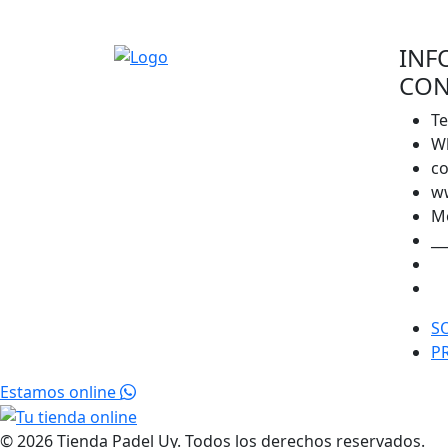
INF
CON
Te
Wh
co
w
Mo
__
S
P
Estamos online
© 2026 Tienda Padel Uy. Todos los derechos reservados.