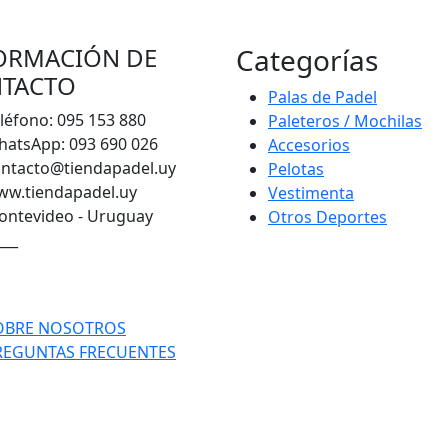
ORMACIÓN DE
Categorías
TACTO
Palas de Padel
léfono: 095 153 880
Paleteros / Mochilas
atsApp: 093 690 026
Accesorios
ntacto@tiendapadel.uy
Pelotas
ww.tiendapadel.uy
Vestimenta
ntevideo - Uruguay
Otros Deportes
___
OBRE NOSOTROS
REGUNTAS FRECUENTES