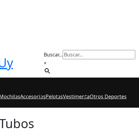
Buscar...
 Uy
×
 Mochilas
Accesorios
Pelotas
Vestimenta
Otros Deportes
 Tubos