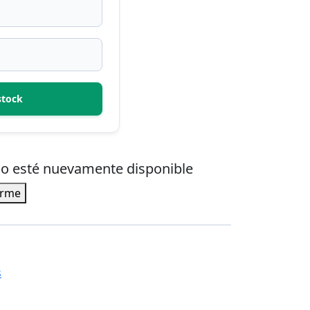
stock
ulo esté nuevamente disponible
irme
s