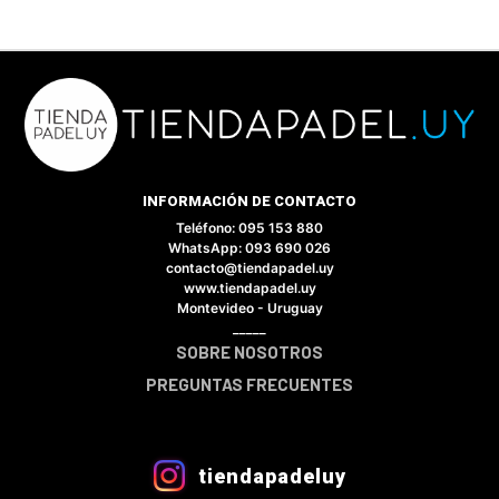
INFORMACIÓN DE CONTACTO
Teléfono: 095 153 880
WhatsApp: 093 690 026
contacto@tiendapadel.uy
www.tiendapadel.uy
×
Montevideo - Uruguay
_____
SOBRE NOSOTROS
PREGUNTAS FRECUENTES
Tu carrito está vacío.
Agregá un producto y aparecerá acá
automáticamente.
tiendapadeluy