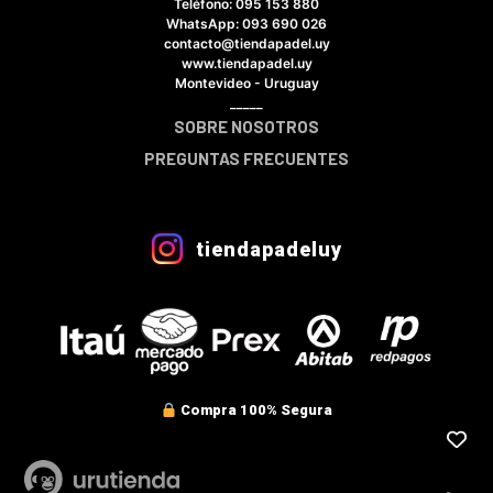
Teléfono: 095 153 880
×
WhatsApp: 093 690 026
contacto@tiendapadel.uy
www.tiendapadel.uy
Montevideo - Uruguay
_____
SOBRE NOSOTROS
Tu carrito está vacío.
PREGUNTAS FRECUENTES
Agregá un producto y aparecerá acá
automáticamente.
VER CATÁLOGO COMPLETO
tiendapadeluy
Compra 100% Segura