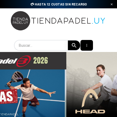
Skip
💳 HASTA 12 CUOTAS SIN RECARGO
to
content
Tienda Padel Uy