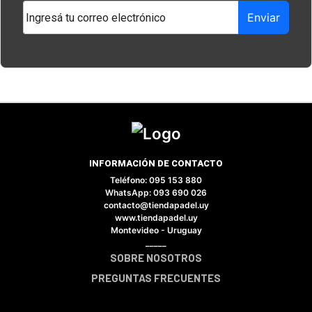
Enviar
INFORMACIÓN DE CONTACTO
Teléfono: 095 153 880
×
WhatsApp: 093 690 026
contacto@tiendapadel.uy
www.tiendapadel.uy
Montevideo - Uruguay
_____
SOBRE NOSOTROS
Tu carrito está vacío.
PREGUNTAS FRECUENTES
Agregá un producto y aparecerá acá
automáticamente.