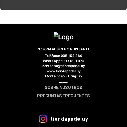
INFORMACIÓN DE CONTACTO
Teléfono: 095 153 880
×
WhatsApp: 093 690 026
contacto@tiendapadel.uy
www.tiendapadel.uy
Montevideo - Uruguay
_____
SOBRE NOSOTROS
Tu carrito está vacío.
PREGUNTAS FRECUENTES
Agregá un producto y aparecerá acá
automáticamente.
tiendapadeluy
VER CATÁLOGO COMPLETO