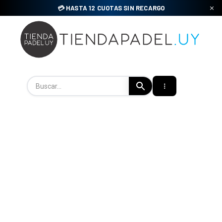
Skip
💳 HASTA 12 CUOTAS SIN RECARGO
to
content
Tienda Padel Uy