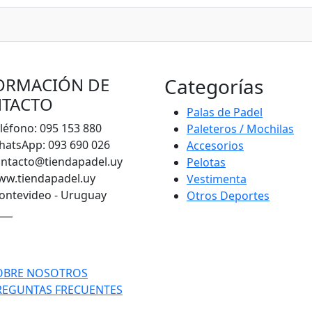
ORMACIÓN DE
Categorías
TACTO
Palas de Padel
léfono: 095 153 880
Paleteros / Mochilas
atsApp: 093 690 026
Accesorios
ntacto@tiendapadel.uy
Pelotas
ww.tiendapadel.uy
Vestimenta
ntevideo - Uruguay
Otros Deportes
___
OBRE NOSOTROS
REGUNTAS FRECUENTES