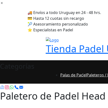
Skip
to
🚚 Envíos a todo Uruguay en 24 - 48 hrs.
content
💳 Hasta 12 cuotas sin recargo
🎾 Asesoramiento personalizado
⭐ Especialistas en Padel
Tienda Padel
Categorías
Palas de Padel
Paleteros /
Paletero de Padel Head