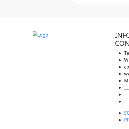
INF
CON
Te
Wh
co
w
Mo
__
S
P