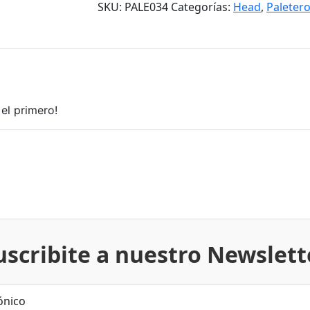
SKU:
PALE034
Categorías:
Head
,
Paleter
el primero!
uscribite a nuestro Newslett