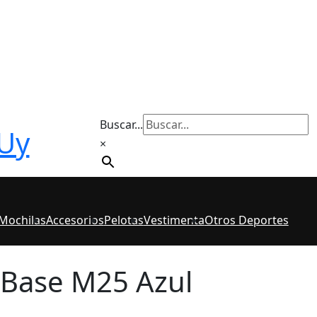
Buscar...
 Uy
×
 Mochilas
Accesorios
Pelotas
Vestimenta
Otros Deportes
 Base M25 Azul