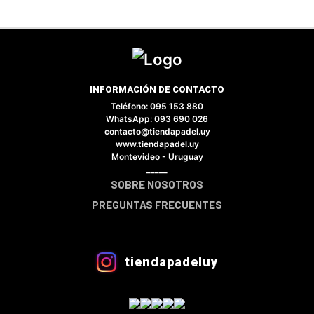
INFORMACIÓN DE CONTACTO
Teléfono: 095 153 880
×
WhatsApp: 093 690 026
contacto@tiendapadel.uy
www.tiendapadel.uy
Montevideo - Uruguay
_____
SOBRE NOSOTROS
Tu carrito está vacío.
PREGUNTAS FRECUENTES
Agregá un producto y aparecerá acá
automáticamente.
tiendapadeluy
VER CATÁLOGO COMPLETO