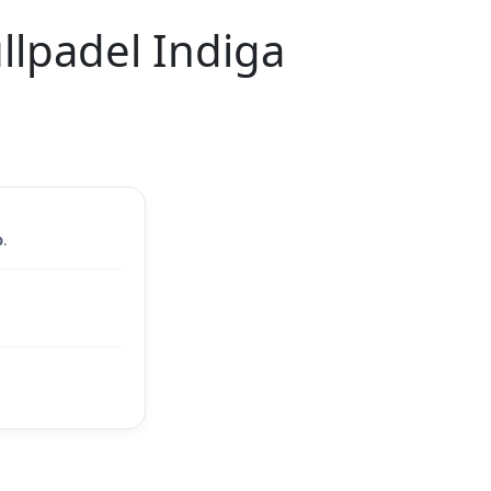
llpadel Indiga
o
.