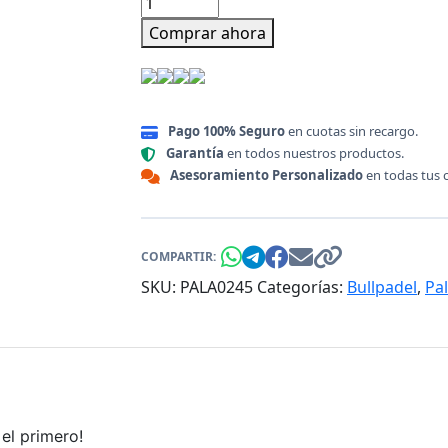
de
Comprar ahora
Padel
Bullpadel
Indiga
Power
Pago 100% Seguro
en cuotas sin recargo.
2026
Garantía
en todos nuestros productos.
cantidad
Asesoramiento Personalizado
en todas tus 
COMPARTIR:
SKU:
PALA0245
Categorías:
Bullpadel
,
Pa
el primero!