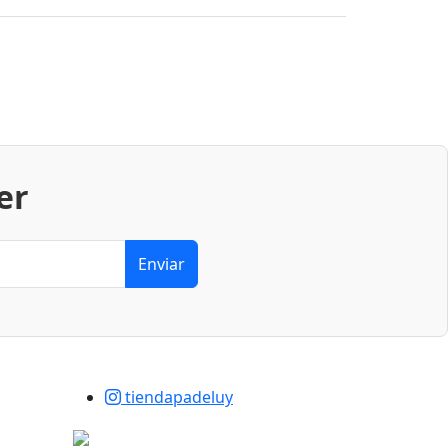
er
Enviar
tiendapadeluy