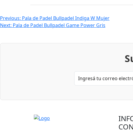
Navegación
Previous:
Pala de Padel Bullpadel Indiga W Mujer
Next:
Pala de Padel Bullpadel Game Power Gris
de
entradas
S
INF
CON