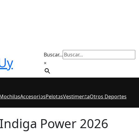
Buscar...
 Uy
×
 Mochilas
Accesorios
Pelotas
Vestimenta
Otros Deportes
 Indiga Power 2026