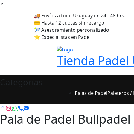
Skip
to
🚚 Envíos a todo Uruguay en 24 - 48 hrs.
content
💳 Hasta 12 cuotas sin recargo
🎾 Asesoramiento personalizado
⭐ Especialistas en Padel
Tienda Padel
Categorías
Palas de Padel
Paleteros /
Pala de Padel Bullpadel