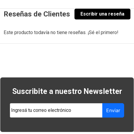
Reseñas de Clientes
Escribir una reseña
Este producto todavía no tiene reseñas. ¡Sé el primero!
Navegación
de
entradas
Suscribite a nuestro Newsletter
Enviar