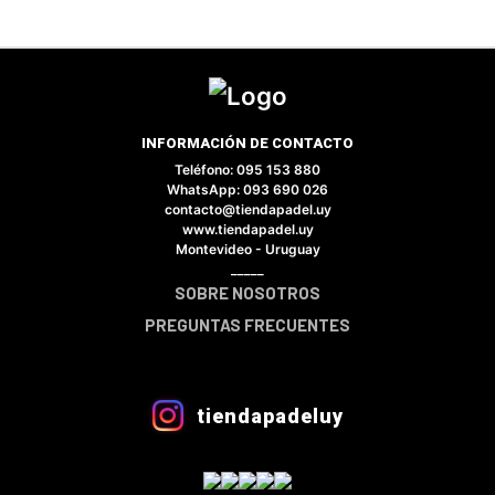
INFORMACIÓN DE CONTACTO
Teléfono: 095 153 880
×
WhatsApp: 093 690 026
contacto@tiendapadel.uy
www.tiendapadel.uy
Montevideo - Uruguay
_____
SOBRE NOSOTROS
Tu carrito está vacío.
PREGUNTAS FRECUENTES
Agregá un producto y aparecerá acá
automáticamente.
tiendapadeluy
VER CATÁLOGO COMPLETO