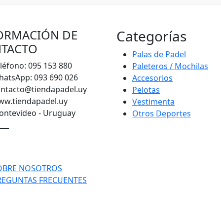
ORMACIÓN DE
Categorías
TACTO
Palas de Padel
léfono: 095 153 880
Paleteros / Mochilas
atsApp: 093 690 026
Accesorios
ntacto@tiendapadel.uy
Pelotas
ww.tiendapadel.uy
Vestimenta
ntevideo - Uruguay
Otros Deportes
___
OBRE NOSOTROS
REGUNTAS FRECUENTES