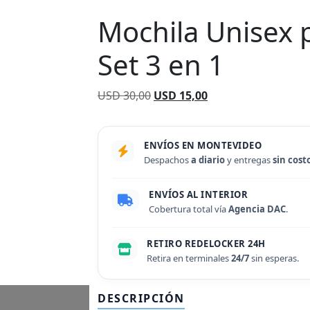
Mochila Unisex 
Set 3 en 1
El
El
USD
30,00
USD
15,00
precio
precio
original
actual
era:
es:
ENVÍOS EN MONTEVIDEO
Despachos
USD 30,00.
a diario
USD 15,00.
y entregas
sin cost
ENVÍOS AL INTERIOR
Cobertura total vía
Agencia DAC
.
RETIRO REDELOCKER 24H
Retira en terminales
24/7
sin esperas.
DESCRIPCIÓN