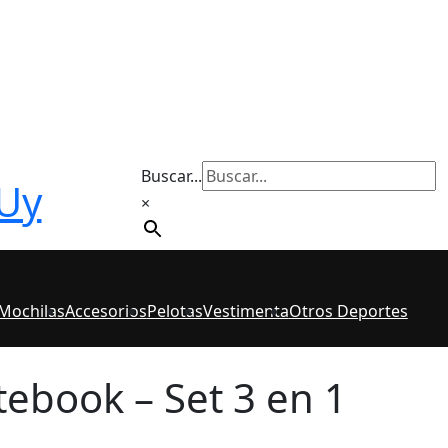
Buscar...
 Uy
×
 Mochilas
Accesorios
Pelotas
Vestimenta
Otros Deportes
ebook – Set 3 en 1