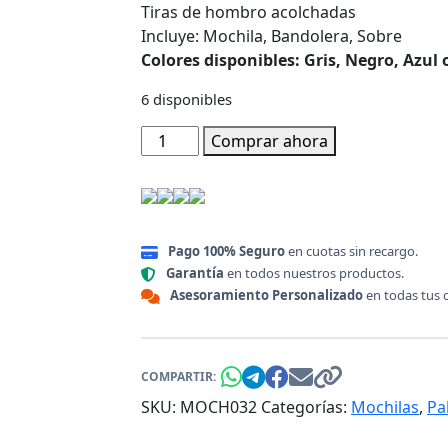
Tiras de hombro acolchadas
Incluye: Mochila, Bandolera, Sobre
Colores disponibles: Gris, Negro, Azul
6 disponibles
Mochila
Comprar ahora
Unisex
para
Notebook
–
Pago 100% Seguro
en cuotas sin recargo.
Set
Garantía
en todos nuestros productos.
3
Asesoramiento Personalizado
en todas tus 
en
1
cantidad
COMPARTIR:
SKU:
MOCH032
Categorías:
Mochilas
,
Pa