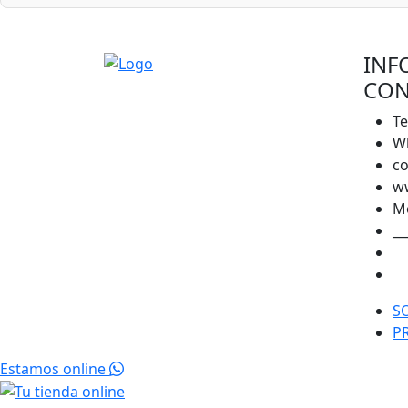
INF
CON
Te
Wh
co
w
Mo
__
S
P
Estamos online