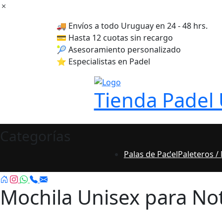
Skip
to
🚚 Envíos a todo Uruguay en 24 - 48 hrs.
content
💳 Hasta 12 cuotas sin recargo
🎾 Asesoramiento personalizado
⭐ Especialistas en Padel
Tienda Padel
Categorías
Palas de Padel
Paleteros /
Mochila Unisex para Not