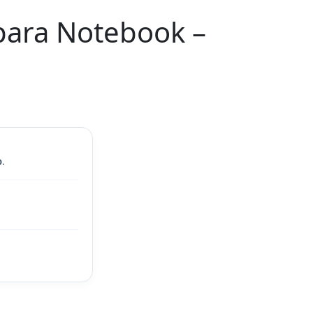
para Notebook –
o
.