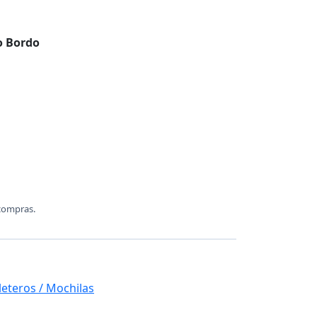
 o Bordo
compras.
leteros / Mochilas