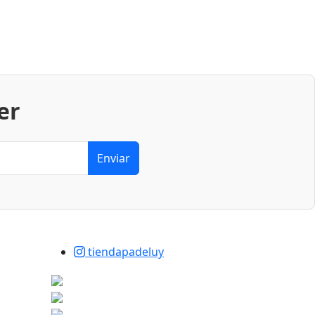
er
Enviar
×
tiendapadeluy
Tu carrito está vacío.
Agregá un producto y aparecerá acá
automáticamente.