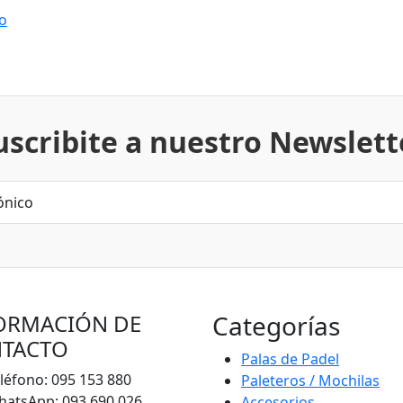
ro
uscribite a nuestro Newslett
ORMACIÓN DE
Categorías
TACTO
Palas de Padel
léfono: 095 153 880
Paleteros / Mochilas
atsApp: 093 690 026
Accesorios