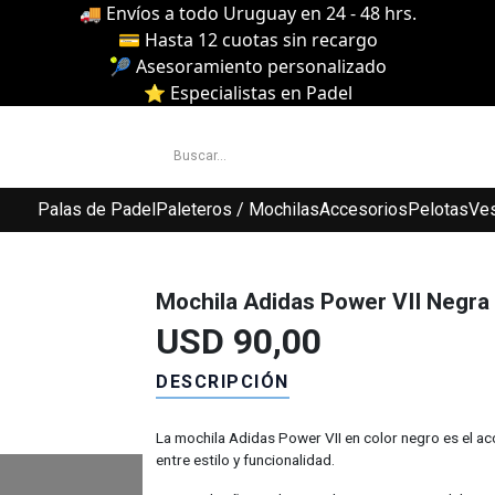
🚚 Envíos a todo Uruguay en 24 - 48 hrs.
💳 Hasta 12 cuotas sin recargo
🎾 Asesoramiento personalizado
⭐ Especialistas en Padel
Padel Uy
Palas de Padel
Paleteros / Mochilas
Accesorios
Pelotas
Ves
Mochila Adidas Power VII Negra
USD
90,00
DESCRIPCIÓN
La mochila Adidas Power VII en color negro es el ac
entre estilo y funcionalidad.