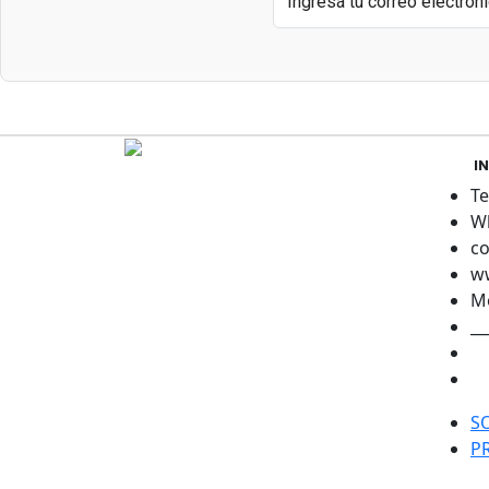
I
Te
Wh
co
w
Mo
__
S
P