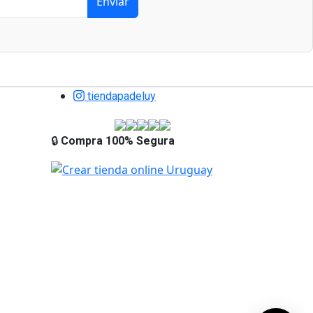
Enviar
×
tiendapadeluy
Tu carrito está vacío.
🔒
Compra 100% Segura
Agregá un producto y aparecerá acá
automáticamente.