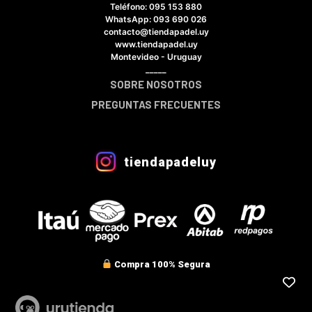
Teléfono: 095 153 880
×
WhatsApp: 093 690 026
contacto@tiendapadel.uy
www.tiendapadel.uy
Montevideo - Uruguay
_____
SOBRE NOSOTROS
Tu carrito está vacío.
PREGUNTAS FRECUENTES
Agregá un producto y aparecerá acá
automáticamente.
VER CATÁLOGO COMPLETO
tiendapadeluy
Compra 100% Segura